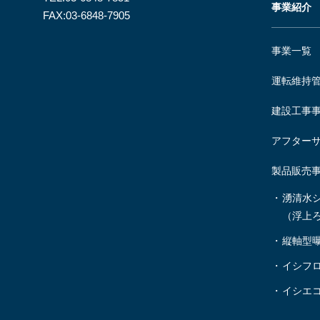
事業紹介
FAX:03-6848-7905
事業一覧
運転維持
建設工事
アフター
製品販売
湧清水
（浮上
縦軸型
イシフ
イシエ