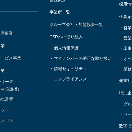
採用情
事業所一覧
仕事紹
グループ会社・
加盟協会一覧
営業
管理事業
CSRへの取り組み
営業
事業
個人情報保護
工事
サービス事業
マイナンバーの適正な取り扱い
オペ
情報セキュリティ
業務
事業
コンプライアンス
先輩社
シリーズ
ろ材ろ過機）
特別企
曝気装置
グル
ロック
ワー
コクロス
数字で